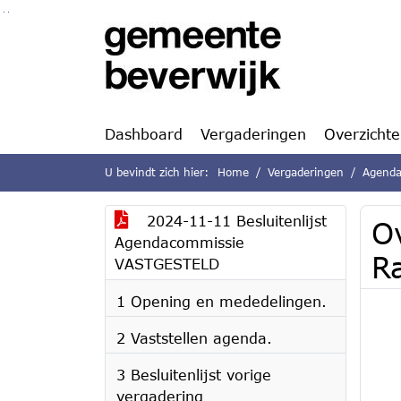
Ga naar de inhoud van deze pagina
Ga naar het zoeken
Ga naar het menu
Dashboard
Vergaderingen
Overzicht
U bevindt zich hier:
Home
Vergaderingen
Agenda
2024-11-11 Besluitenlijst
Ov
Agendacommissie
R
VASTGESTELD
1 Opening en mededelingen.
2 Vaststellen agenda.
3 Besluitenlijst vorige
vergadering