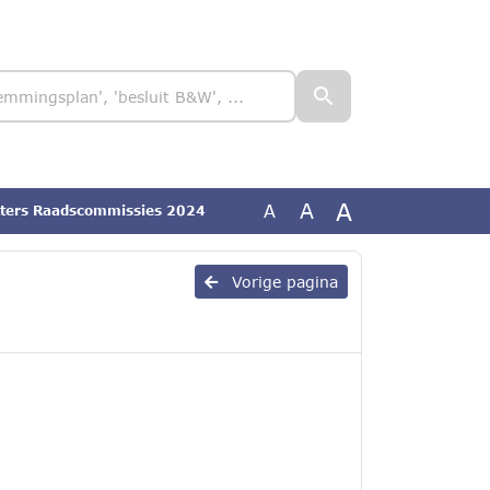
A
A
A
itters Raadscommissies 2024
Vorige pagina