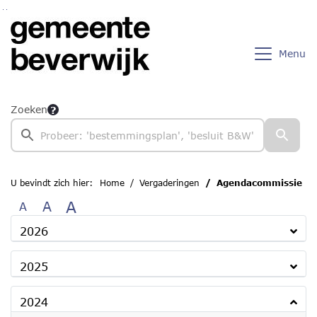
Ga naar de inhoud van deze pagina
Ga naar het zoeken
Ga naar het menu
Menu
Zoeken
U bevindt zich hier:
Home
Vergaderingen
Agendacommissie
A
A
A
2026
2025
2024